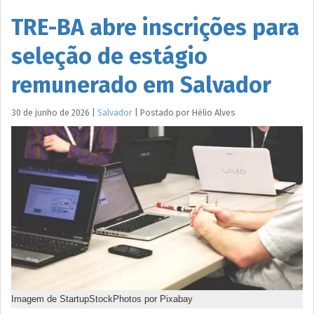
TRE-BA abre inscrições para
seleção de estágio
remunerado em Salvador
30 de junho de 2026
|
Salvador
|
Postado por
Hélio
Alves
Imagem de StartupStockPhotos por Pixabay