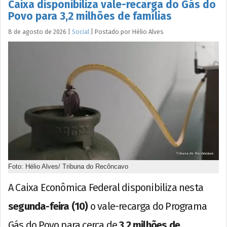
Caixa disponibiliza vale-recarga do Gás do
Povo para 3,2 milhões de famílias
8 de agosto de 2026
|
Social
|
Postado por
Hélio
Alves
Foto: Hélio Alves/ Tribuna do Recôncavo
A Caixa Econômica Federal disponibiliza nesta
segunda-feira (10)
o vale-recarga do Programa
Gás do Povo para cerca de
3,2 milhões de