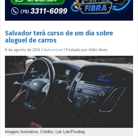
Salvador terá curso de um dia sobre
aluguel de carros
8 de agosto de 2026
|
Automóvel
|
Postado por
Hélio
Alves
Imagem ilustrativa. Crédito: Luk Luk/Pixabay