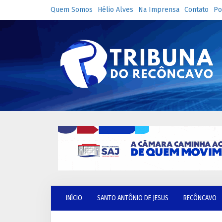
Quem Somos
Hélio Alves
Na Imprensa
Contato
Po
INÍCIO
SANTO ANTÔNIO DE JESUS
RECÔNCAVO