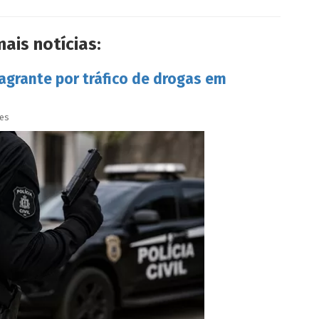
mais notícias:
lagrante por tráfico de drogas em
ves