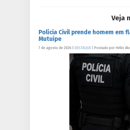
Veja 
Polícia Civil prende homem em f
Mutuípe
7 de agosto de 2026
|
DESTAQUE
|
Postado por
Hélio
Al