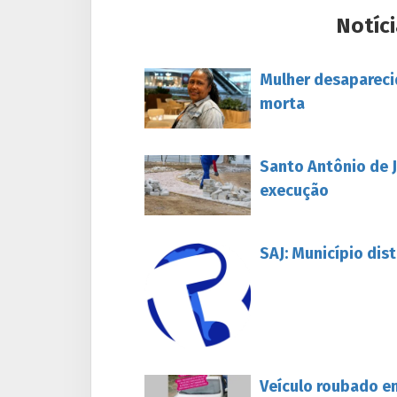
Notíci
Mulher desapareci
morta
Santo Antônio de J
execução
SAJ: Município dis
Veículo roubado e