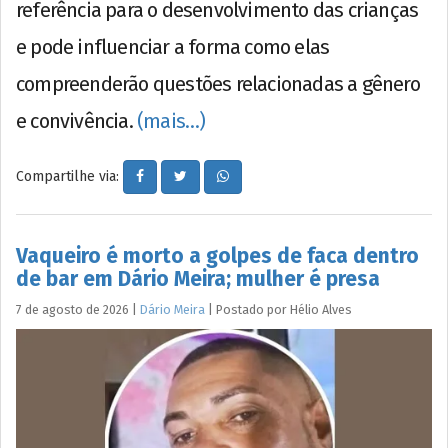
referência para o desenvolvimento das crianças
e pode influenciar a forma como elas
compreenderão questões relacionadas a gênero
e convivência.
(mais…)
Compartilhe via:
Vaqueiro é morto a golpes de faca dentro
de bar em Dário Meira; mulher é presa
7 de agosto de 2026
|
Dário Meira
|
Postado por
Hélio
Alves