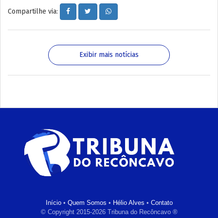
Compartilhe via:
Exibir mais notícias
Início
•
Quem Somos
•
Hélio Alves
•
Contato
© Copyright 2015-2026 Tribuna do Recôncavo ®