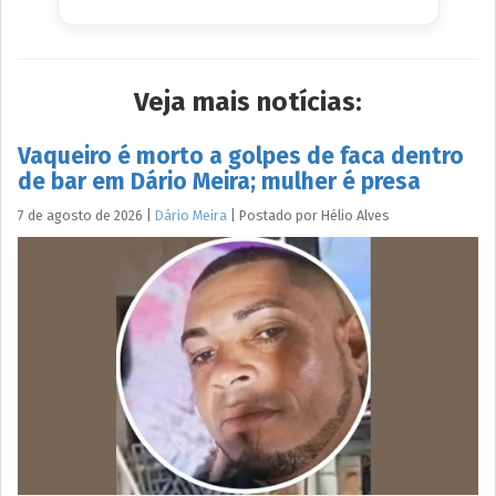
Veja mais notícias:
Vaqueiro é morto a golpes de faca dentro
de bar em Dário Meira; mulher é presa
7 de agosto de 2026
|
Dário Meira
|
Postado por
Hélio
Alves