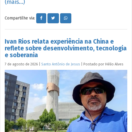
(mais…)
Compartilhe via:
Ivan Rios relata experiência na China e
reflete sobre desenvolvimento, tecnologia
e soberania
7 de agosto de 2026
|
Santo Antônio de Jesus
|
Postado por
Hélio
Alves