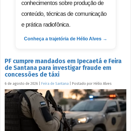
conhecimentos sobre produção de
conteúdo, técnicas de comunicação
e prática radiofônica.
Conheça a trajetória de Hélio Alves →
PF cumpre mandados em Ipecaetá e Feira
de Santana para investigar fraude em
concessões de táxi
6 de agosto de 2026
|
Feira de Santana
|
Postado por
Hélio
Alves