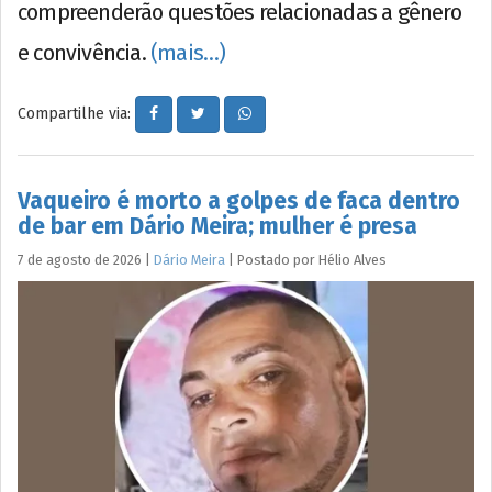
compreenderão questões relacionadas a gênero
e convivência.
(mais…)
Compartilhe via:
Vaqueiro é morto a golpes de faca dentro
de bar em Dário Meira; mulher é presa
7 de agosto de 2026
|
Dário Meira
|
Postado por
Hélio
Alves