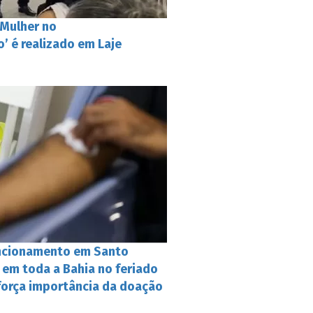
 Mulher no
 é realizado em Laje
ncionamento em Santo
 em toda a Bahia no feriado
eforça importância da doação