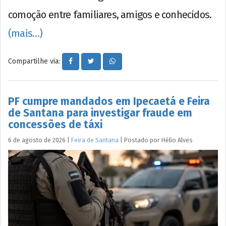
comoção entre familiares, amigos e conhecidos.
(mais…)
Compartilhe via:
PF cumpre mandados em Ipecaetá e Feira
de Santana para investigar fraude em
concessões de táxi
6 de agosto de 2026
|
Feira de Santana
|
Postado por
Hélio
Alves