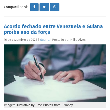
Compartilhe via:
Acordo fechado entre Venezuela e Guiana
proíbe uso da força
16 de dezembro de 2023
|
Guerra
|
Postado por
Hélio
Alves
Imagem ilustrativa by Free-Photos from Pixabay