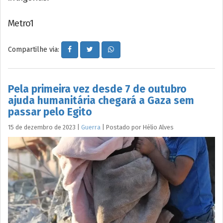
Metro1
Compartilhe via:
Pela primeira vez desde 7 de outubro
ajuda humanitária chegará a Gaza sem
passar pelo Egito
15 de dezembro de 2023
|
Guerra
|
Postado por
Hélio
Alves