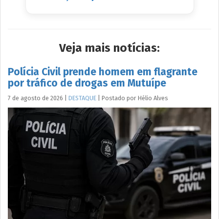
Veja mais notícias:
Polícia Civil prende homem em flagrante
por tráfico de drogas em Mutuípe
7 de agosto de 2026
|
DESTAQUE
|
Postado por
Hélio
Alves