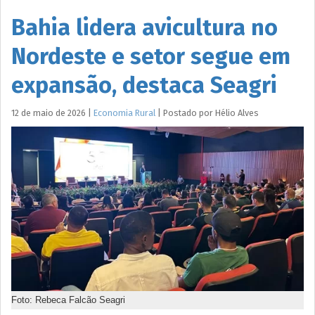
Bahia lidera avicultura no
Nordeste e setor segue em
expansão, destaca Seagri
12 de maio de 2026
|
Economia Rural
|
Postado por
Hélio
Alves
Foto: Rebeca Falcão Seagri