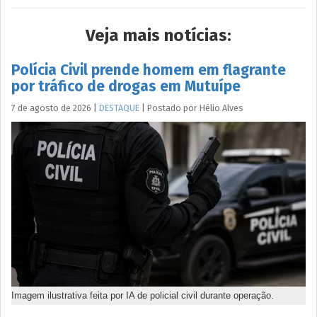
Veja mais notícias:
Polícia Civil prende homem em flagrante
por tráfico de drogas em Mutuípe
7 de agosto de 2026
|
DESTAQUE
|
Postado por
Hélio
Alves
Imagem ilustrativa feita por IA de policial civil durante operação.