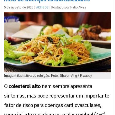
5 de agosto de 2026
|
ARTIGOS
|
Postado por
Hélio
Alves
Imagem ilustrativa de refeição. Foto: Sharon Ang / Pixabay
O
colesterol alto
nem sempre apresenta
sintomas, mas pode representar um importante
fator de risco para doenças cardiovasculares,
como infarto e acidente vascular cerebral (AVC).