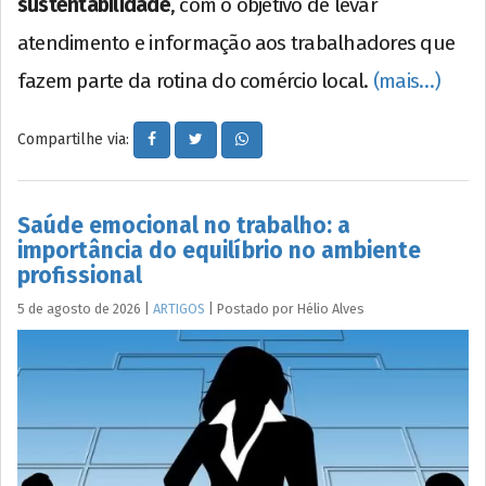
sustentabilidade
, com o objetivo de levar
atendimento e informação aos trabalhadores que
fazem parte da rotina do comércio local.
(mais…)
Compartilhe via:
Saúde emocional no trabalho: a
importância do equilíbrio no ambiente
profissional
5 de agosto de 2026
|
ARTIGOS
|
Postado por
Hélio
Alves