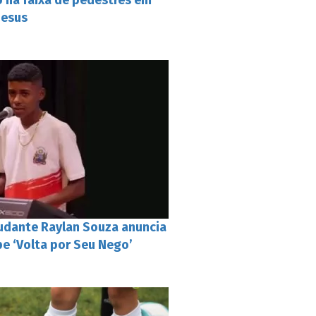
o na faixa de pedestres em
Jesus
tudante Raylan Souza anuncia
pe ‘Volta por Seu Nego’