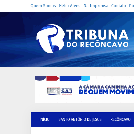
Quem Somos
Hélio Alves
Na Imprensa
Contato
Po
INÍCIO
SANTO ANTÔNIO DE JESUS
RECÔNCAVO