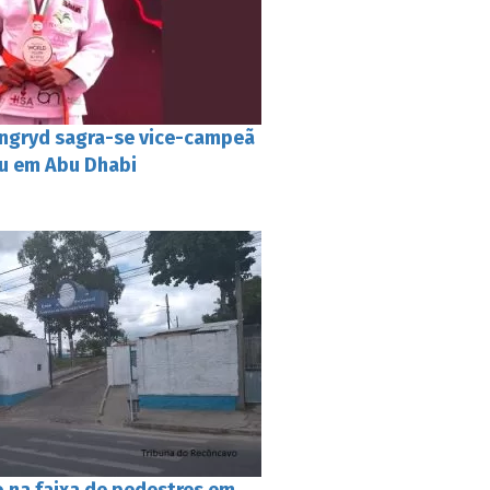
ngryd sagra-se vice-campeã
su em Abu Dhabi