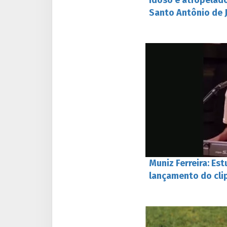
Idoso é atropelad
Santo Antônio de 
Muniz Ferreira: Es
lançamento do cli