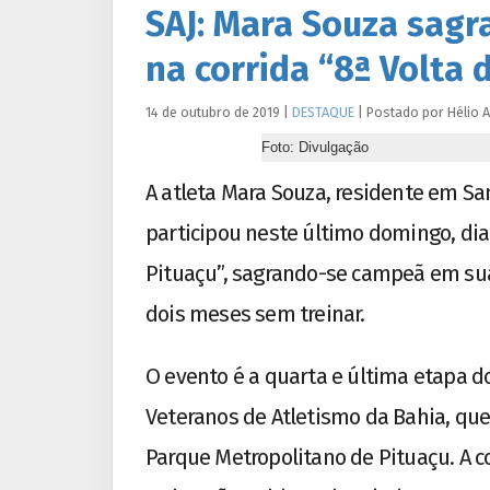
SAJ: Mara Souza sagr
na corrida “8ª Volta 
14 de outubro de 2019
|
DESTAQUE
|
Postado por
Hélio
A
Foto: Divulgação
A atleta Mara Souza, residente em Sa
participou neste último domingo, dia 
Pituaçu”, sagrando-se campeã em sua
dois meses sem treinar.
O evento é a quarta e última etapa do
Veteranos de Atletismo da Bahia, que 
Parque Metropolitano de Pituaçu. A cor