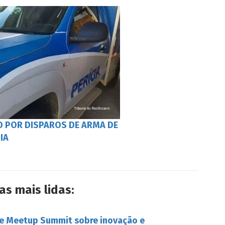
O POR DISPAROS DE ARMA DE
IA
as mais lidas:
be Meetup Summit sobre inovação e