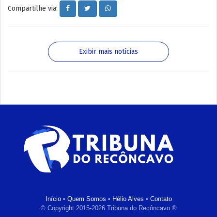
Compartilhe via:
Exibir mais notícias
Início
•
Quem Somos
•
Hélio Alves
•
Contato
© Copyright 2015-2026 Tribuna do Recôncavo ®