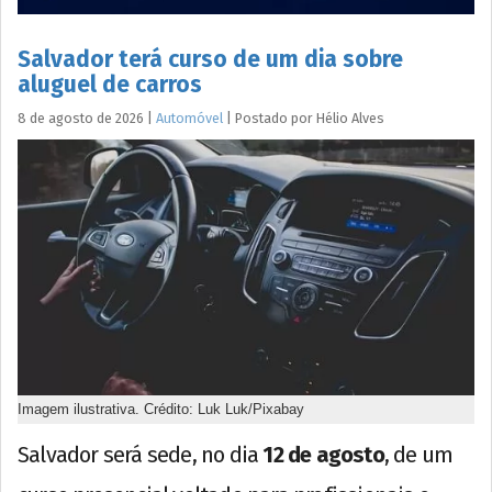
Salvador terá curso de um dia sobre
aluguel de carros
8 de agosto de 2026
|
Automóvel
|
Postado por
Hélio
Alves
Imagem ilustrativa. Crédito: Luk Luk/Pixabay
Salvador será sede, no dia
12 de agosto
, de um