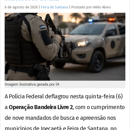
6 de agosto de 2026
|
Feira de Santana
|
Postado por
Hélio
Alves
Imagem ilustrativa gerada por IA
A Polícia Federal deflagrou nesta quinta-feira (6)
a
Operação Bandeira Livre 2
, com o cumprimento
de nove mandados de busca e apreensão nos
municípios de Ipecaetá e Feira de Santana, no