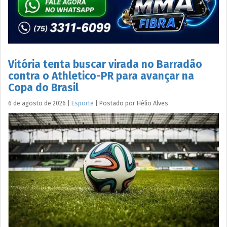
Vitória tenta buscar virada no Barradão
contra o Athletico-PR para avançar na
Copa do Brasil
6 de agosto de 2026
|
Esporte
|
Postado por
Hélio
Alves