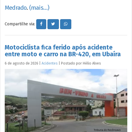
Medrado
.
(mais…)
Compartilhe via:
Motociclista fica ferido após acidente
entre moto e carro na BR-420, em Ubaíra
6 de agosto de 2026
|
Acidentes
|
Postado por
Hélio
Alves