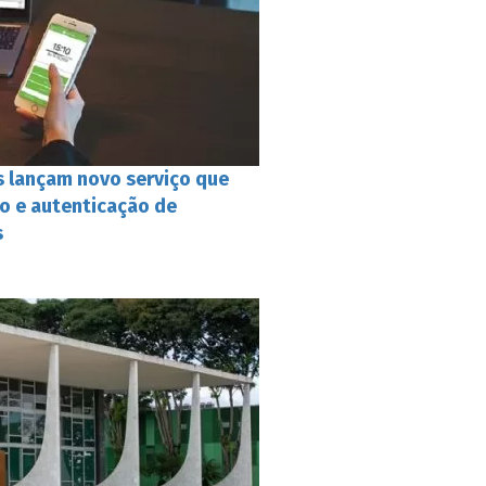
s lançam novo serviço que
ão e autenticação de
s