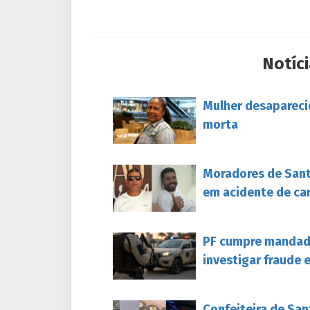
Notíci
Mulher desapareci
morta
Moradores de Sant
em acidente de ca
PF cumpre mandado
investigar fraude 
Confeiteira de San