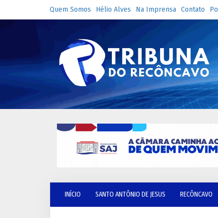
Quem Somos
Hélio Alves
Na Imprensa
Contato
Po
INÍCIO
SANTO ANTÔNIO DE JESUS
RECÔNCAVO