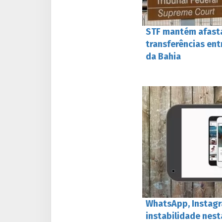
STF mantém afast
transferências en
da Bahia
WhatsApp, Instag
instabilidade nest