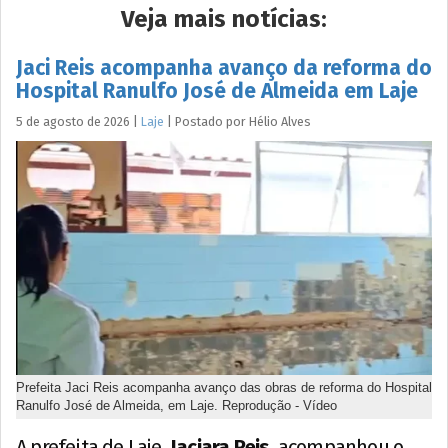
Veja mais notícias:
Jaci Reis acompanha avanço da reforma do
Hospital Ranulfo José de Almeida em Laje
5 de agosto de 2026
|
Laje
|
Postado por
Hélio
Alves
Prefeita Jaci Reis acompanha avanço das obras de reforma do Hospital
Ranulfo José de Almeida, em Laje. Reprodução - Vídeo
A prefeita de Laje,
Jaciara Reis
, acompanhou o