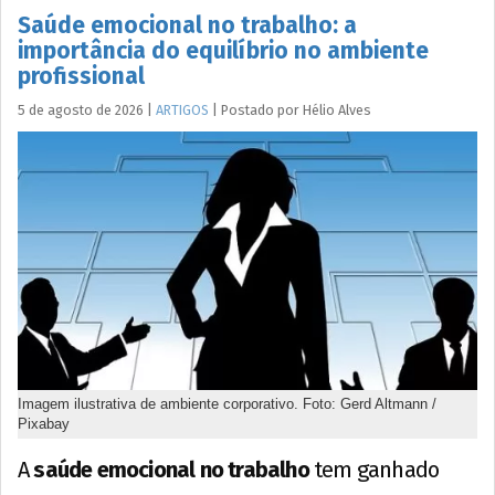
Saúde emocional no trabalho: a
importância do equilíbrio no ambiente
profissional
5 de agosto de 2026
|
ARTIGOS
|
Postado por
Hélio
Alves
Imagem ilustrativa de ambiente corporativo. Foto: Gerd Altmann /
Pixabay
A
saúde emocional no trabalho
tem ganhado