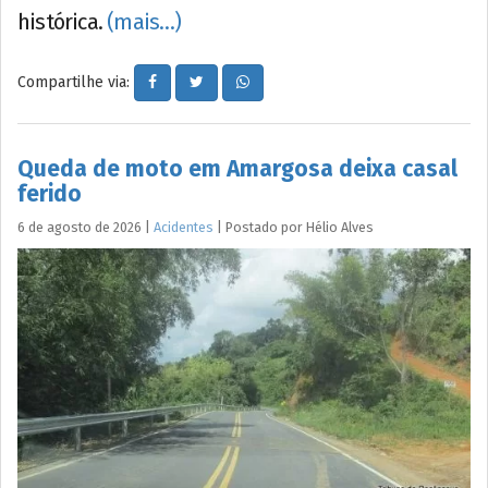
histórica.
(mais…)
Compartilhe via:
Queda de moto em Amargosa deixa casal
ferido
6 de agosto de 2026
|
Acidentes
|
Postado por
Hélio
Alves