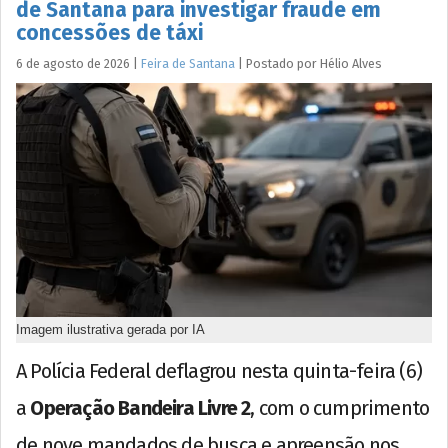
de Santana para investigar fraude em
concessões de táxi
6 de agosto de 2026
|
Feira de Santana
|
Postado por
Hélio
Alves
Imagem ilustrativa gerada por IA
A Polícia Federal deflagrou nesta quinta-feira (6)
a
Operação Bandeira Livre 2
, com o cumprimento
de nove mandados de busca e apreensão nos