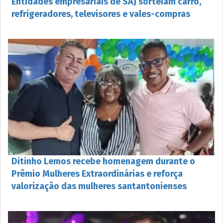
Entidades empresariais de SAJ sorteiam carro,
refrigeradores, televisores e vales-compras
Ditinho Lemos recebe homenagem durante o
Prêmio Mulheres Extraordinárias e reforça
valorização das mulheres santantonienses