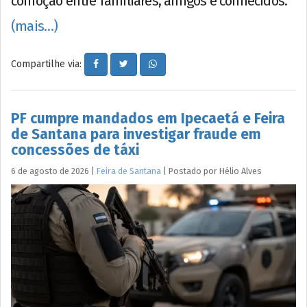
comoção entre familiares, amigos e conhecidos.
(mais…)
Compartilhe via:
PF cumpre mandados em Ipecaetá e Feira
de Santana para investigar fraude em
concessões de táxi
6 de agosto de 2026
|
Feira de Santana
|
Postado por
Hélio
Alves