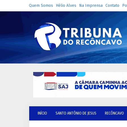
Quem Somos
Hélio Alves
Na Imprensa
Contato
Po
INÍCIO
SANTO ANTÔNIO DE JESUS
RECÔNCAVO