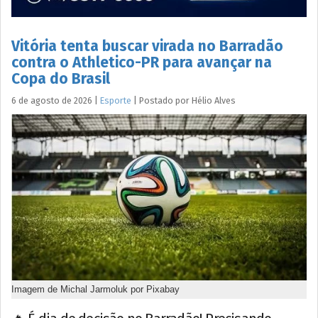
Vitória tenta buscar virada no Barradão
contra o Athletico-PR para avançar na
Copa do Brasil
6 de agosto de 2026
|
Esporte
|
Postado por
Hélio
Alves
Imagem de Michal Jarmoluk por Pixabay