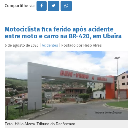
Compartilhe via:
Motociclista fica ferido após acidente
entre moto e carro na BR-420, em Ubaíra
6 de agosto de 2026
|
Acidentes
|
Postado por
Hélio
Alves
Foto: Hélio Alves/ Tribuna do Recôncavo