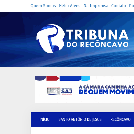
Quem Somos
Hélio Alves
Na Imprensa
Contato
Po
INÍCIO
SANTO ANTÔNIO DE JESUS
RECÔNCAVO