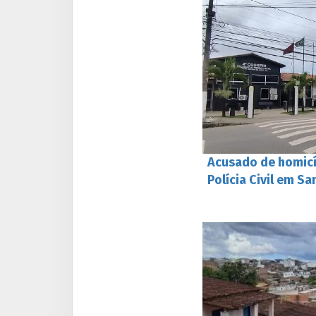
Acusado de homicí
Polícia Civil em S