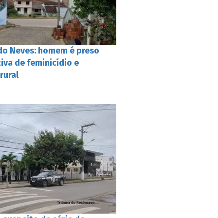
do Neves: homem é preso
iva de feminicídio e
rural