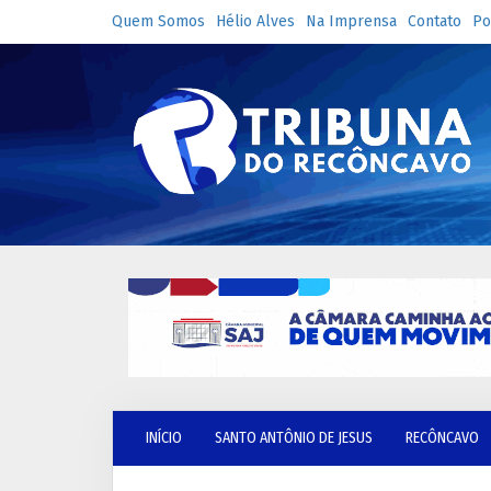
Quem Somos
Hélio Alves
Na Imprensa
Contato
Po
INÍCIO
SANTO ANTÔNIO DE JESUS
RECÔNCAVO