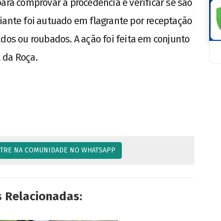
ara comprovar a procedência e verificar se são
iante foi autuado em flagrante por receptação
ados ou roubados. A ação foi feita em conjunto
a da Roça.
TRE NA COMUNIDADE NO WHATSAPP
s Relacionadas: