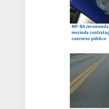
MP-BA recomenda q
rescinda contrataç
concurso público