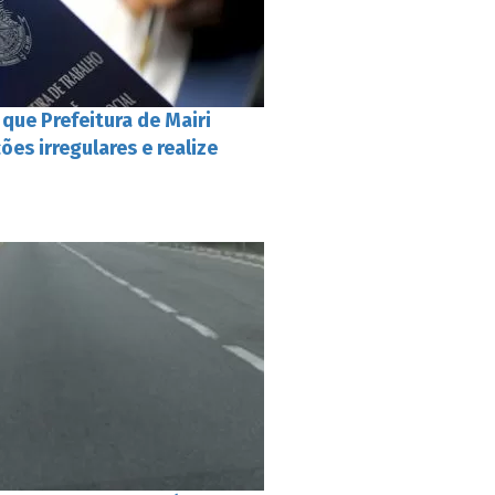
ue Prefeitura de Mairi
ões irregulares e realize