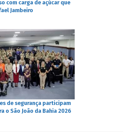
so com carga de açúcar que
fael Jambeiro
es de segurança participam
ra o São João da Bahia 2026