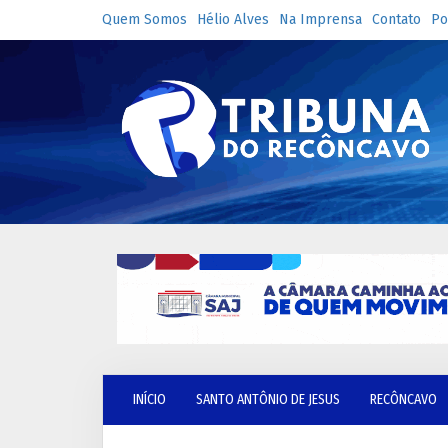
Quem Somos
Hélio Alves
Na Imprensa
Contato
Po
INÍCIO
SANTO ANTÔNIO DE JESUS
RECÔNCAVO