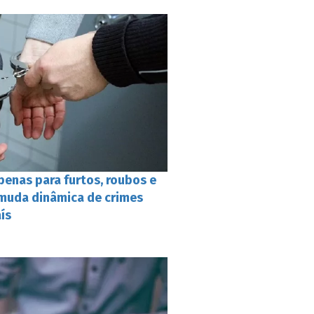
penas para furtos, roubos e
 muda dinâmica de crimes
ís