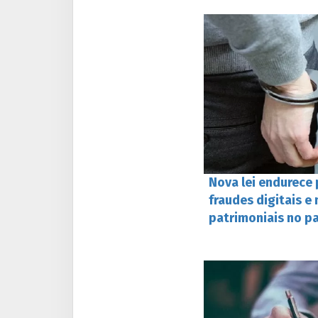
Nova lei endurece 
fraudes digitais e
patrimoniais no pa