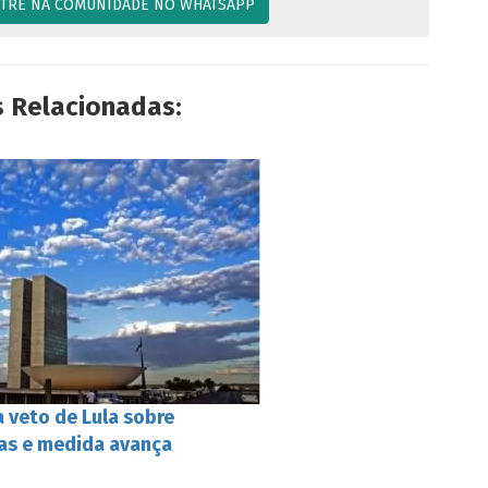
TRE NA COMUNIDADE NO WHATSAPP
s Relacionadas:
 veto de Lula sobre
as e medida avança