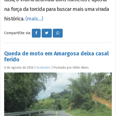
na força da torcida para buscar mais uma virada
histórica.
(mais…)
Compartilhe via:
Queda de moto em Amargosa deixa casal
ferido
6 de agosto de 2026
|
Acidentes
|
Postado por
Hélio
Alves