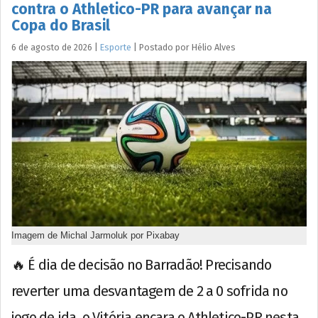
contra o Athletico-PR para avançar na
Copa do Brasil
6 de agosto de 2026
|
Esporte
|
Postado por
Hélio
Alves
Imagem de Michal Jarmoluk por Pixabay
🔥 É dia de decisão no Barradão! Precisando
reverter uma desvantagem de 2 a 0 sofrida no
jogo de ida, o Vitória encara o Athletico-PR nesta