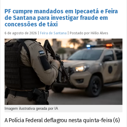
PF cumpre mandados em Ipecaetá e Feira
de Santana para investigar fraude em
concessões de táxi
6 de agosto de 2026
|
Feira de Santana
|
Postado por
Hélio
Alves
Imagem ilustrativa gerada por IA
A Polícia Federal deflagrou nesta quinta-feira (6)