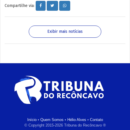
Compartilhe via:
Exibir mais notícias
Início
•
Quem Somos
•
Hélio Alves
•
Contato
© Copyright 2015-2026 Tribuna do Recôncavo ®