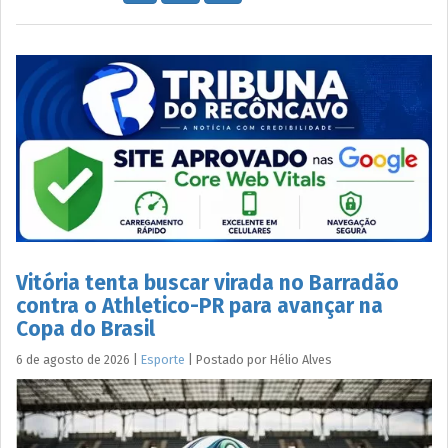
Vitória tenta buscar virada no Barradão
contra o Athletico-PR para avançar na
Copa do Brasil
6 de agosto de 2026
|
Esporte
|
Postado por
Hélio
Alves