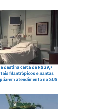
e destina cerca de R$ 29,7
tais filantrópicos e Santas
mpliarem atendimento no SUS