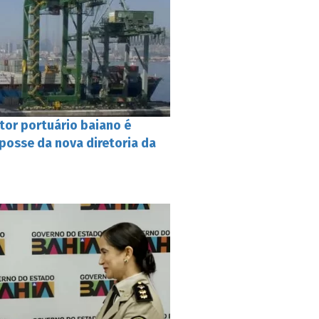
tor portuário baiano é
posse da nova diretoria da