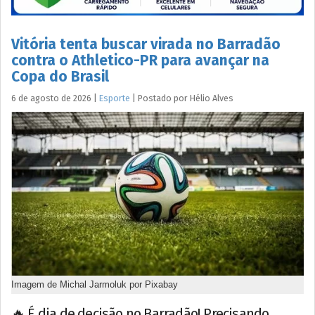
Vitória tenta buscar virada no Barradão
contra o Athletico-PR para avançar na
Copa do Brasil
6 de agosto de 2026
|
Esporte
|
Postado por
Hélio
Alves
Imagem de Michal Jarmoluk por Pixabay
🔥 É dia de decisão no Barradão! Precisando