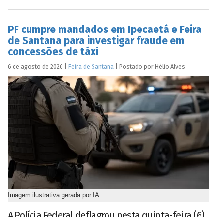
PF cumpre mandados em Ipecaetá e Feira
de Santana para investigar fraude em
concessões de táxi
6 de agosto de 2026
|
Feira de Santana
|
Postado por
Hélio
Alves
Imagem ilustrativa gerada por IA
A Polícia Federal deflagrou nesta quinta-feira (6)