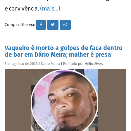
e convivência.
(mais…)
Compartilhe via:
Vaqueiro é morto a golpes de faca dentro
de bar em Dário Meira; mulher é presa
7 de agosto de 2026
|
Dário Meira
|
Postado por
Hélio
Alves