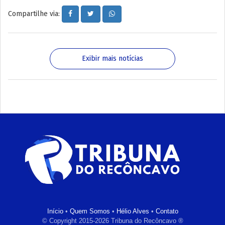
Compartilhe via:
Exibir mais notícias
Início
•
Quem Somos
•
Hélio Alves
•
Contato
© Copyright 2015-2026 Tribuna do Recôncavo ®