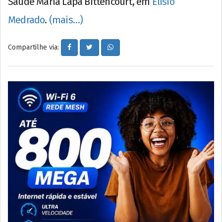
Saúde Maria Lapa Bittencourt, em
Elísio
Medrado
.
(mais…)
Compartilhe via: