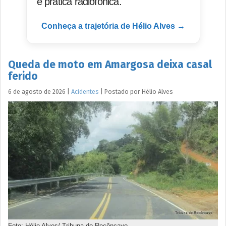
e prática radiofônica.
Conheça a trajetória de Hélio Alves →
Queda de moto em Amargosa deixa casal
ferido
6 de agosto de 2026
|
Acidentes
|
Postado por
Hélio
Alves
Foto: Hélio Alves/ Tribuna do Recôncavo