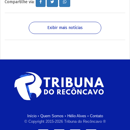
Compartilhe via:
Exibir mais notícias
Início
•
Quem Somos
•
Hélio Alves
•
Contato
© Copyright 2015-2026 Tribuna do Recôncavo ®