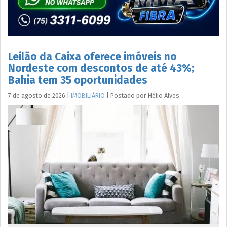
Leilão da Caixa oferece imóveis no
Nordeste com descontos de até 43%;
Bahia tem 35 oportunidades
7 de agosto de 2026
|
IMOBILIÁRIO
|
Postado por
Hélio
Alves