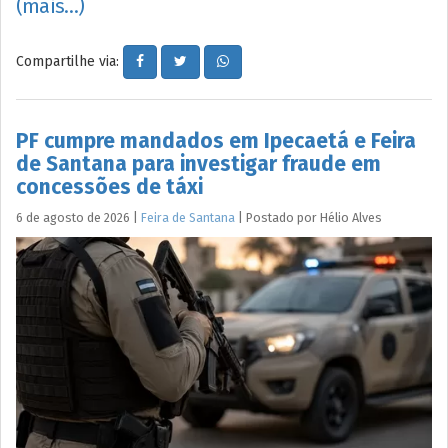
(mais…)
Compartilhe via:
PF cumpre mandados em Ipecaetá e Feira
de Santana para investigar fraude em
concessões de táxi
6 de agosto de 2026
|
Feira de Santana
|
Postado por
Hélio
Alves