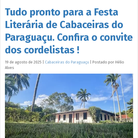
Tudo pronto para a Festa
Literária de Cabaceiras do
Paraguaçu. Confira o convite
dos cordelistas !
19 de agosto de 2025
|
Cabaceiras do Paraguaçu
|
Postado por
Hélio
Alves