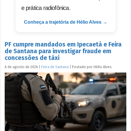
e prática radiofônica.
Conheça a trajetória de Hélio Alves →
PF cumpre mandados em Ipecaetá e Feira
de Santana para investigar fraude em
concessões de táxi
6 de agosto de 2026
|
Feira de Santana
|
Postado por
Hélio
Alves