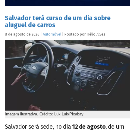
Salvador terá curso de um dia sobre
aluguel de carros
8 de agosto de 2026
|
Automóvel
|
Postado por
Hélio
Alves
Imagem ilustrativa. Crédito: Luk Luk/Pixabay
Salvador será sede, no dia
12 de agosto
, de um