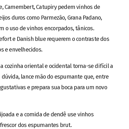
rie, Camembert, Catupiry pedem vinhos de
ueijos duros como Parmezão, Grana Padano,
m o uso de vinhos encorpados, tânicos.
efort e Danish blue requerem o contraste dos
os e envelhecidos.
zinha oriental e ocidental torna-se difícil a
em dúvida, lance mão do espumante que, entre
 gustativas e prepara sua boca para um novo
eijoada e a comida de dendê use vinhos
 frescor dos espumantes brut.