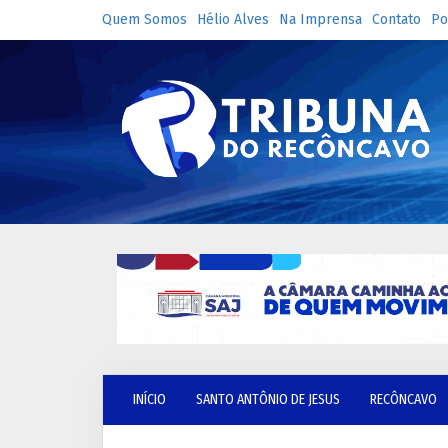
Quem Somos
Hélio Alves
Na Imprensa
Contato
Po
INÍCIO
SANTO ANTÔNIO DE JESUS
RECÔNCAVO