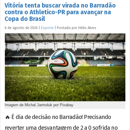
Vitória tenta buscar virada no Barradão
contra o Athletico-PR para avançar na
Copa do Brasil
6 de agosto de 2026
|
Esporte
|
Postado por
Hélio
Alves
Imagem de Michal Jarmoluk por Pixabay
🔥 É dia de decisão no Barradão! Precisando
reverter uma desvantagem de 2 a 0 sofrida no