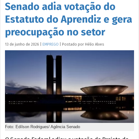
Senado adia votação do
Estatuto do Aprendiz e gera
preocupação no setor
13 de junho de 2026
|
EMPREGO
|
Postado por
Hélio
Alves
Foto: Edílson Rodrigues/ Agência Senado