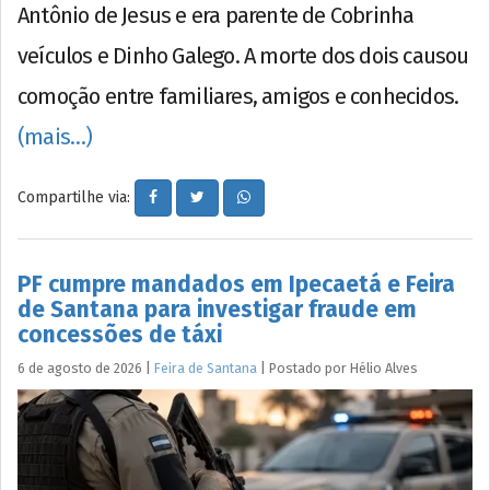
Antônio de Jesus e era parente de Cobrinha
veículos e Dinho Galego. A morte dos dois causou
comoção entre familiares, amigos e conhecidos.
(mais…)
Compartilhe via:
PF cumpre mandados em Ipecaetá e Feira
de Santana para investigar fraude em
concessões de táxi
6 de agosto de 2026
|
Feira de Santana
|
Postado por
Hélio
Alves