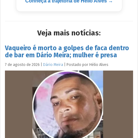
Conheça a trajetória de Hélio Alves →
Veja mais notícias:
Vaqueiro é morto a golpes de faca dentro
de bar em Dário Meira; mulher é presa
7 de agosto de 2026
|
Dário Meira
|
Postado por
Hélio
Alves