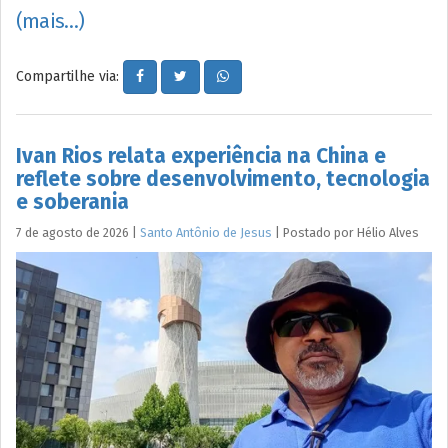
(mais…)
Compartilhe via:
Ivan Rios relata experiência na China e
reflete sobre desenvolvimento, tecnologia
e soberania
7 de agosto de 2026
|
Santo Antônio de Jesus
|
Postado por
Hélio
Alves