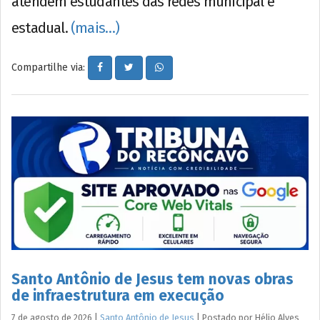
atendem estudantes das redes municipal e
estadual.
(mais…)
Compartilhe via:
Santo Antônio de Jesus tem novas obras
de infraestrutura em execução
7 de agosto de 2026
|
Santo Antônio de Jesus
|
Postado por
Hélio
Alves