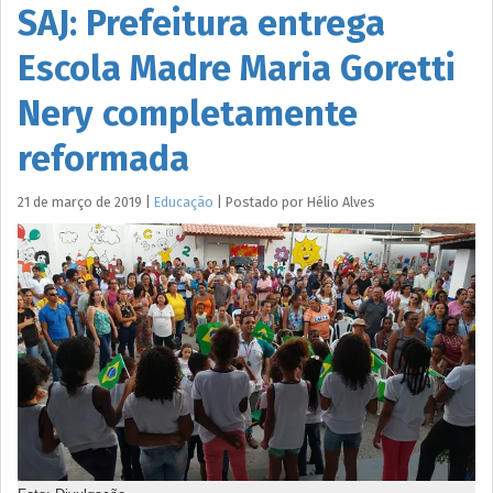
SAJ: Prefeitura entrega
Escola Madre Maria Goretti
Nery completamente
reformada
21 de março de 2019
|
Educação
|
Postado por
Hélio
Alves