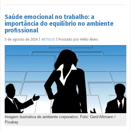
Saúde emocional no trabalho: a
importância do equilíbrio no ambiente
profissional
5 de agosto de 2026
|
ARTIGOS
|
Postado por
Hélio
Alves
Imagem ilustrativa de ambiente corporativo. Foto: Gerd Altmann /
Pixabay