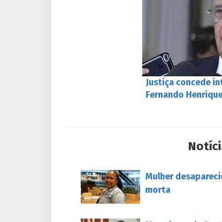
Justiça concede in
Fernando Henriqu
Notíci
Mulher desapareci
morta