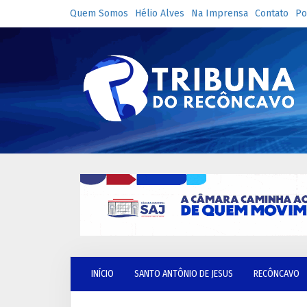
Quem Somos
Hélio Alves
Na Imprensa
Contato
Po
INÍCIO
SANTO ANTÔNIO DE JESUS
RECÔNCAVO