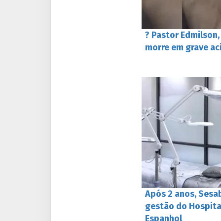
? Pastor Edmilson,
morre em grave ac
Após 2 anos, Sesab
gestão do Hospital
Espanhol