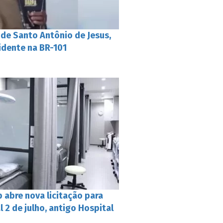
 de Santo Antônio de Jesus,
idente na BR-101
 abre nova licitação para
 2 de julho, antigo Hospital