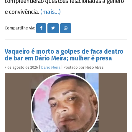
compreenderão questões relacionadas a gênero
e convivência.
(mais…)
Compartilhe via:
Vaqueiro é morto a golpes de faca dentro
de bar em Dário Meira; mulher é presa
7 de agosto de 2026
|
Dário Meira
|
Postado por
Hélio
Alves