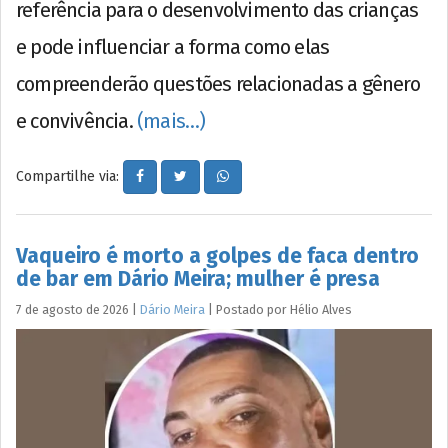
referência para o desenvolvimento das crianças
e pode influenciar a forma como elas
compreenderão questões relacionadas a gênero
e convivência.
(mais…)
Compartilhe via:
Vaqueiro é morto a golpes de faca dentro
de bar em Dário Meira; mulher é presa
7 de agosto de 2026
|
Dário Meira
|
Postado por
Hélio
Alves