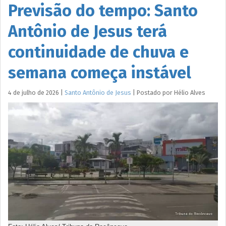
Previsão do tempo: Santo
Antônio de Jesus terá
continuidade de chuva e
semana começa instável
4 de julho de 2026
|
Santo Antônio de Jesus
|
Postado por
Hélio
Alves