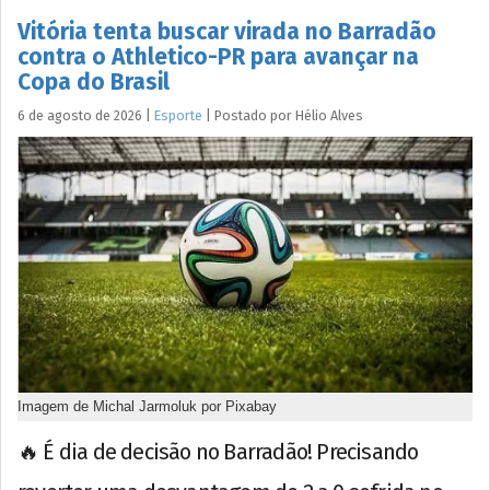
Vitória tenta buscar virada no Barradão
contra o Athletico-PR para avançar na
Copa do Brasil
6 de agosto de 2026
|
Esporte
|
Postado por
Hélio
Alves
Imagem de Michal Jarmoluk por Pixabay
🔥 É dia de decisão no Barradão! Precisando