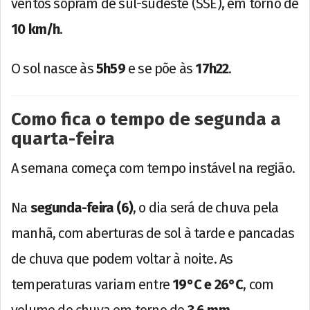
ventos sopram de sul-sudeste (SSE), em torno de
10 km/h
.
O sol nasce às
5h59
e se põe às
17h22
.
Como fica o tempo de segunda a
quarta-feira
A semana começa com tempo instável na região.
Na
segunda-feira (6)
, o dia será de chuva pela
manhã, com aberturas de sol à tarde e pancadas
de chuva que podem voltar à noite. As
temperaturas variam entre
19°C e 26°C
, com
volume de chuva em torno de
3,6 mm
.