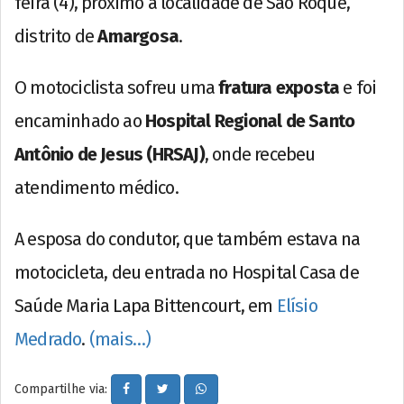
feira (4), próximo à localidade de São Roque,
distrito de
Amargosa
.
O motociclista sofreu uma
fratura exposta
e foi
encaminhado ao
Hospital Regional de Santo
Antônio de Jesus (HRSAJ)
, onde recebeu
atendimento médico.
A esposa do condutor, que também estava na
motocicleta, deu entrada no Hospital Casa de
Saúde Maria Lapa Bittencourt, em
Elísio
Medrado
.
(mais…)
Compartilhe via: