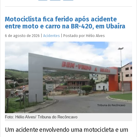
Motociclista fica ferido após acidente
entre moto e carro na BR-420, em Ubaíra
6 de agosto de 2026
|
Acidentes
|
Postado por
Hélio
Alves
Foto: Hélio Alves/ Tribuna do Recôncavo
Um acidente envolvendo uma motocicleta e um