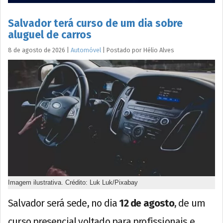
Salvador terá curso de um dia sobre
aluguel de carros
8 de agosto de 2026
|
Automóvel
|
Postado por
Hélio
Alves
Imagem ilustrativa. Crédito: Luk Luk/Pixabay
Salvador será sede, no dia
12 de agosto
, de um
curso presencial voltado para profissionais e